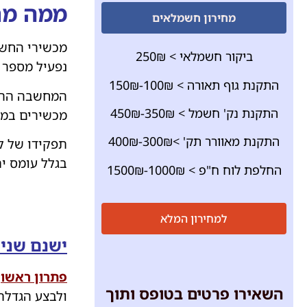
ממה מת
מחירון חשמלאים
מכשירי החשמ
ביקור חשמלאי > 250₪
נפעיל מספר 
התקנת גוף תאורה > 100₪-150₪
המחשבה הראש
התקנת נק' חשמל > 350₪-450₪
מכשירים במק
התקנת מאוורר תק' >300₪-400₪
תפקידו של ל
בגלל עומס י
החלפת לוח ח"פ > 1000₪-1500₪
למחירון המלא
ישנם שני 
פתרון ראשון
השאירו פרטים בטופס ותוך
ולבצע הגדלת חי