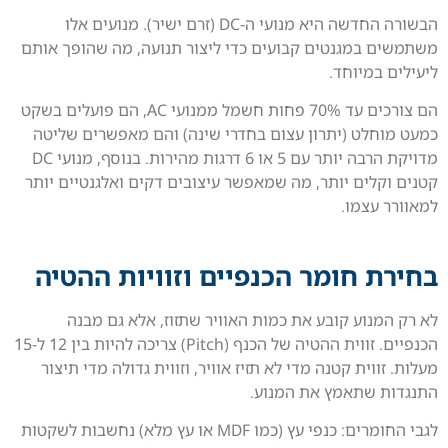
הבשורה החדשה היא מנועי ה-DC (זרם ישיר). מנועים אלו
משתמשים במגנטים קבועים כדי ליצור תנועה, מה שהופך אותם
ליעילים במיוחד.
הם צורכים עד 70% פחות חשמל ממנועי AC, הם פועלים בשקט
כמעט מוחלט (יתרון עצום בחדרי שינה) והם מאפשרים שליטה
מדויקת הרבה יותר עם 5 או 6 דרגות מהירות. בנוסף, מנועי DC
קטנים וקלים יותר, מה שמאפשר עיצובים דקים ואלגנטיים יותר
למאוורר עצמו.
בחירת חומר הכנפיים וזוויות ההטיה
לא רק המנוע קובע את כמות האוויר שתזוז, אלא גם מבנה
הכנפיים. זווית ההטיה של הכנף (Pitch) צריכה להיות בין 12 ל-15
מעלות. זווית קטנה מדי לא תזיז אוויר, וזווית גדולה מדי תיצור
התנגדות שתאמץ את המנוע.
לגבי החומרים: כנפי עץ (כמו MDF או עץ מלא) נחשבות לשקטות