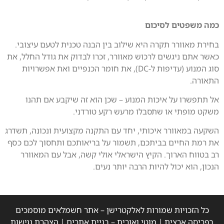
כמה משפטים לסיכום
בחירת מאוורר תקרה היא שילוב בין הבנה טכנית לטעם עיצובי.
כאשר אתם ניגשים לרכוש מאוורר, זכרו לבדוק את גודל החלל, את
סוג המנוע (עדיפות ל-DC), את חומר הכנפיים ואת אפשרויות
התאורה.
אל תתפשרו על איכות המנוע – שכן הוא זה שיקבע אם תהנו
משקט מופתי או שתסבלו מרעש רקע טורדני.
השקעה במאוורר איכותי, יחד עם התקנה מקצועית ונכונה, תשדרג
את רמת החיים בביתכם, תשמור על בריאותכם ותחסוך לכם כסף
רב בטווח הארוך. הקיץ הישראלי אולי קשה, אבל עם המאוורר
הנכון, הוא יכול להיות הרבה יותר נעים.
כל הזכויות שמורות לאלקטרישן – אתר חשמלאים מוסמכים
בפריסה ארצית |
מוטי ואורית – בניית אתרים
|
הצהרת נגישות