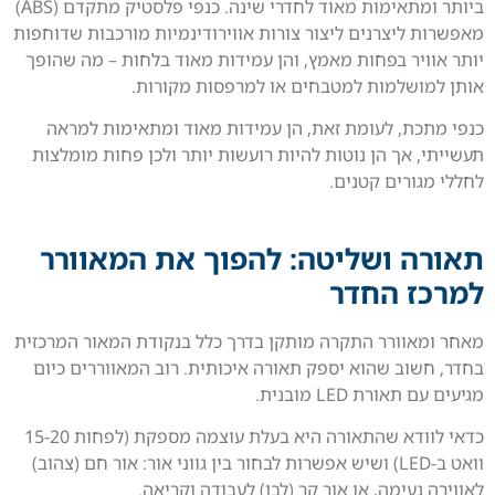
ביותר ומתאימות מאוד לחדרי שינה. כנפי פלסטיק מתקדם (ABS)
מאפשרות ליצרנים ליצור צורות אווירודינמיות מורכבות שדוחפות
יותר אוויר בפחות מאמץ, והן עמידות מאוד בלחות – מה שהופך
אותן למושלמות למטבחים או למרפסות מקורות.
כנפי מתכת, לעומת זאת, הן עמידות מאוד ומתאימות למראה
תעשייתי, אך הן נוטות להיות רועשות יותר ולכן פחות מומלצות
לחללי מגורים קטנים.
תאורה ושליטה: להפוך את המאוורר
למרכז החדר
מאחר ומאוורר התקרה מותקן בדרך כלל בנקודת המאור המרכזית
בחדר, חשוב שהוא יספק תאורה איכותית. רוב המאווררים כיום
מגיעים עם תאורת LED מובנית.
כדאי לוודא שהתאורה היא בעלת עוצמה מספקת (לפחות 15-20
וואט ב-LED) ושיש אפשרות לבחור בין גווני אור: אור חם (צהוב)
לאווירה נעימה, או אור קר (לבן) לעבודה וקריאה.