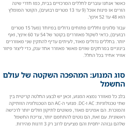
כאשר אנחנו עוברים לחללים המרכזיים בבית, כמו חדרי שינה
הורים או פינות אוכל (9 עד 13 מטרים רבועים), הקוטר המומלץ
הוא 48 עד 52 אינץ'.
עבור סלונים וחללים פתוחים גדולים במיוחד (מעל 15 מטרים
רבועים), כדאי לשקול מאווררים בקוטר של 54 עד 60 אינץ', ואף
יותר. בחללים גדולים מאוד, לעיתים עדיף להתקין שני מאווררים
בינוניים במרחקים שווים מאשר מאוורר אחד ענק, כדי ליצור פיזור
אוויר אחיד בכל החלל.
סוג המנוע: המהפכה השקטה של עולם
החשמל
בלב כל מאוורר נמצא המנוע, וכאן יש לבצע החלטה קריטית בין
שתי טכנולוגיות: AC ו-DC. מנועי ה-AC הם הטכנולוגיה הוותיקה
והמוכרת. הם אמינים מאוד, פשוטים לתיקון וזולים יותר לרכישה
ראשונית. עם זאת, הם נוטים להתחמם יותר, צריכת החשמל
שלהם גבוהה יחסית והם מציעים לרוב רק 3 דרגות מהירות.