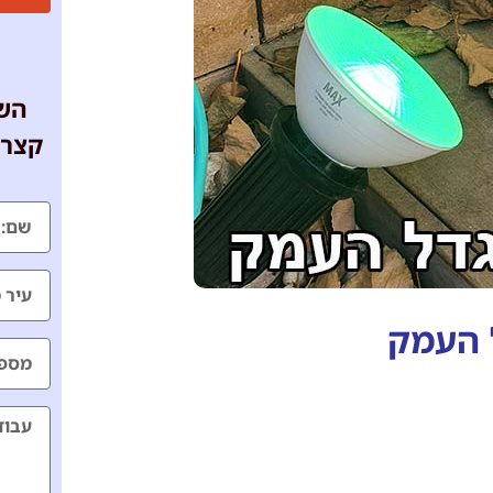
השא
קצר 
 העמק